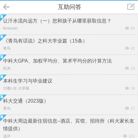
互助问答
让汗水流向远方（一）您和孩子从哪里获取信息？
forseven
66
《青鸟有话说》之科大学业篇（15条）
青鸟
41
中科大GPA、加权平均分、算术平均分的计算方法
松涛
16
本科生学习与毕业建议
23数+京-大草莓
34
科大交通（2023版）
青鸟
21
中科大周边最新住宿信息--酒店、宾馆、招待所（科大家长友
情提供）
远洋
121