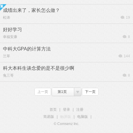
成绩出来了，家长怎么做？
松涛
19
好好学习
幸福安康
8
中科大GPA的计算方法
兰草
144
科大本科生谈念爱的是不是很少啊
兔三哥
8
上一页
第1页
下一页
首页
|
登录
|
注册
简易版
|
触屏版
|
电脑版
|
© Comsenz Inc.