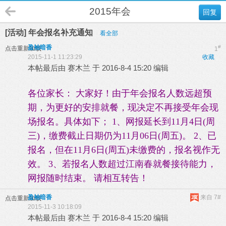
2015年会
回复
[活动] 年会报名补充通知
看全部
盈袖暗香
#
点击重新加载
1
2015-11-1 11:23:29
收藏
本帖最后由 赛木兰 于 2016-8-4 15:20 编辑
各位家长： 大家好！由于年会报名人数远超预
期，为更好的安排就餐，现决定不再接受年会现
场报名。具体如下； 1、网报延长到11月4日(周
三)，缴费截止日期仍为11月06日(周五)。 2、已
报名，但在11月6日(周五)未缴费的，报名视作无
效。 3、若报名人数超过江南春就餐接待能力，
网报随时结束。
请相互转告！
075 ц ц
盈袖暗香
来自 7#
点击重新加载
2015-11-3 10:18:09
本帖最后由 赛木兰 于 2016-8-4 15:20 编辑