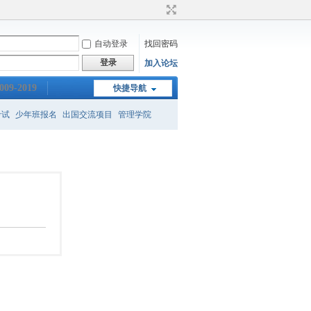
自动登录
找回密码
登录
加入论坛
009-2019
快捷导航
考试
少年班报名
出国交流项目
管理学院
新班
保送
gre成绩