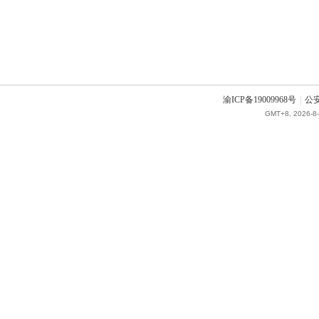
渝ICP备19009968号
|
公安
GMT+8, 2026-8-