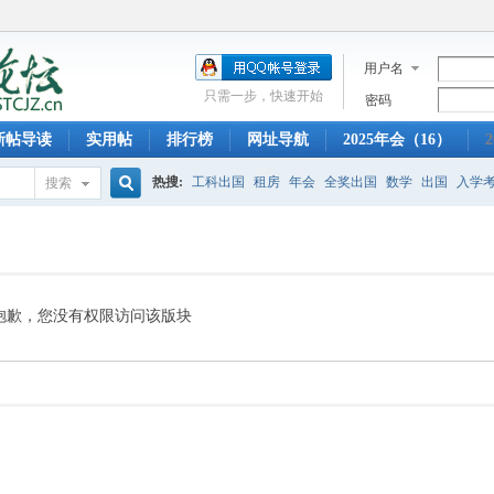
用户名
只需一步，快速开始
密码
新帖导读
实用帖
排行榜
网址导航
2025年会（16）
2
热搜:
工科出国
租房
年会
全奖出国
数学
出国
入学
搜索
搜
托福
科大奖学金
迎新晚会
信院出国
早餐
少年班
创
索
抱歉，您没有权限访问该版块